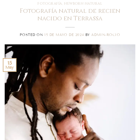
FOTOGRAFÍA
,
NEWBORN NATURAL
Fotografía natural de recien
nacido en Terrassa
POSTED ON
15 DE MAYO DE 2024
BY
ADMIN-ROCIO
15
May